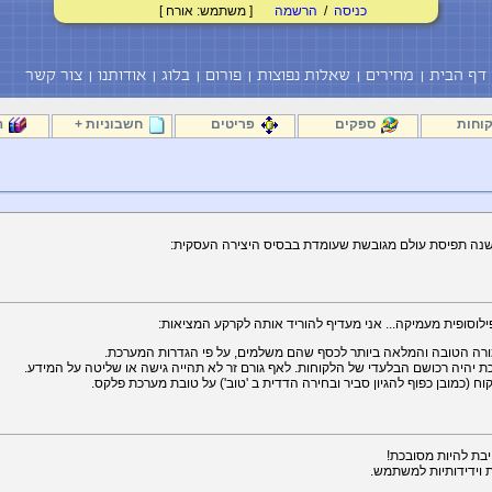
כניסה
/
הרשמה
[ משתמש: אורח ]
דף הבית
מחירים
שאלות נפוצות
פורום
בלוג
אודותנו
צור קשר
וחות
ספקים
פריטים
חשבוניות +
ה
ילוסופית מעמיקה... אני מעדיף להוריד אותה לקרקע המציאות:
ורה הטובה והמלאה ביותר לכסף שהם משלמים, על פי הגדרות המערכת.
 יהיה רכושם הבלעדי של הלקוחות. לאף גורם זר לא תהייה גישה או שליטה על המידע.
ח (כמובן כפוף להגיון סביר ובחירה הדדית ב 'טוב') על טובת מערכת פלקס.
בת להיות מסובכת!
וידידותיות למשתמש.