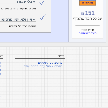
» כלי עבודה
מערכת פלקס תהיה בראש ובראש
151
₪
על כל חבר שתצרף
» אין ולא יהיו פרסומות
אמרתי כבר: כלי עבודה!
מידע נוסף:
תוכנית שותפים
כלים
נו
מחשבונים לעסקים
ה
מדריכי ניהול עסק, הקמת עסק
ה
ח
נ
ת