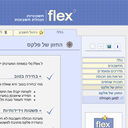
כללי
ניהול חשבון
לק
החזון של פלקס
כללי
ל Flex (ולי כמפתח המערכת) ישנה תפיסת עולם מגובשת שעומדת בבסיס היצירה העסקית:
מחשבונים
מדריכים ומאמרים
» בחירה בטוב
הוראות מס הכנסה
תוכנית שותפים
מהי 'בחירה בטוב' היא שאלה פ
החזון של פלקס
לקוחות יקבלו את התמ
החזון של פלקס
המידע שיאוכסן במערכת
למען הקהילה
תמיד תעמוד טובת הלקו
» פשטות וידידותיות
מערכת הנהלת חשבונות לא חיי
כהגדרה פלקס מחויבת לפשטות 