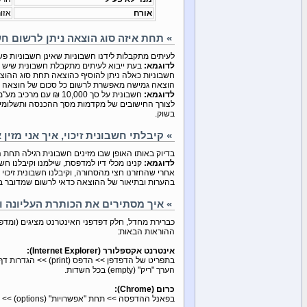
אורח
אזור
» תחת איזה סוג הוצאה ניתן לרשום ח
לעיתים מתקבלות לידנו חשבוניות שאינן חשבוניות פשו
לדוגמא:
בעת ייבוא לעיתים מתקבלת חשבונית שיש ב
חשבוניות כאלה ניתן להוסיף כהוצאה תחת סוג ההוצ
הוצאה גמישה מאפשרת לרשום כל סכום של הוצאה וכל
לדוגמא:
חשבונית על סך 10,000 ₪ עם מרכיב מע"מ של 5,000 ₪.
לצורך החישובים של מקדמות מסך ההכנסה ותשלומי ד
בשוק.
» קיבלתי חשבונית זיכוי, איך אני מזי
בדיוק באותו האופן שבו מזינים חשבונית רגילה תחת 
לדוגמא:
קנינו מכלי דיו למדפסת, שילמנו וקיבלנו חשבונית על סך 1,000 ₪ +רשמנו 
אחרי שהחזרנו חצי מהסחורה, וקיבלנו חשבונית זיכוי (וכסף כמובן) על סך -500, נרשום ה
בהערות ובתיאור של ההוצאה כדאי לרשום שמדובר בחש
» איך מסתירים את הכותרת העליונה 
כברירת מחדל, חלק דפדפני האינטרנט מציגים (ומדפיס
ההוראות הבאות:
אינטרנט אקספלורר (Internet Explorer):
הערך "ריק" (empty) בכל השדות.
כרום (Chrome):
בפאנל ההדפסה >> תחת "אפשרויות" (options) >> הסר את הסימון ב-"כותרות עליונות ותחתונות" (headers and footers)