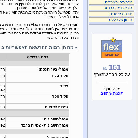
מדריכים ומאמרים
הוראות מס הכנסה
שלך מתבצעת תמיד אל מול עותק מעודכן.
יתרון נוסף של היותה מערכת אינטרנטית הוא נושא ה
תוכנית שותפים
גבוהות) אצלך במשרד.
החזון של פלקס
הושם דגש על בניית תוכנת Flex כתוכנה
ידידותית, 
יחד עם זאת אין לטעות: תוכנת Flex היא תוכנה עוצמתית וחזקה ומספקת
כמו כן התוכנה מאפשרת
עבודת צוות
הרמונית ותומכ
ומידור של מידע רגיש.
» מה הן רמות ההרשאה האפשריות ב Flex?
רמת הרשאה
151
₪
מנהל (בעל העסק)
הרש
על כל חבר שתצרף
פקיד בכיר
הרש
פקיד
הרש
מידע נוסף:
צפיי
תוכנית שותפים
פקיד זוטר
הרש
שירות לקוחות
הרש
מנהל חשבונות
צפי
מנהל חשבונות - צפייה בלבד
צפי
מנוי לא פעיל
הרש