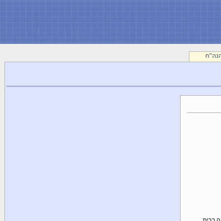
נה"ח
 בבית...