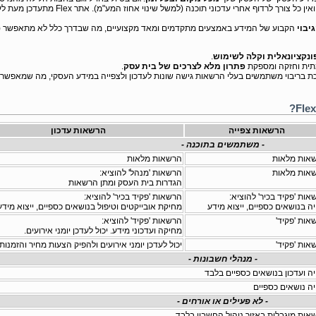
עוד יתרון הוא שאין צורך להוריד ולהתקין את התוכנה ואין כל צורך לרדוף אחרי עדכוני תו
גיבוי
הקבוע של המידע באמצעים מתקדמים ומאד מקצועיים, מה שבדרך כלל לא מתאפשר (ב
פונקציונאלית וקלה לשימוש
.
פתרון מלא לצרכים של בית עסק
.
ת בריבוי משתמשים בעלי הרשאות גישה שונות לעדכון ולצפייה במידע העסקי, מה שמאפשר 
הרשאות צפייה
הרשאות עדכון
- משתמשים בתוכנה -
אות מלאות
הרשאות מלאות
אות מלאות
הרשאות 'מנהל' להוציא:
הגדרות בית העסק ומתן הרשאות
אות 'פקיד בכיר' להוציא:
הרשאות 'פקיד בכיר' להוציא:
ה בנושאים כספיים, ייצוא מידע
מחיקת אובייקטים וטיפול בנושאים כספיים, ייצוא מידע
אות 'פקיד'
הרשאות 'פקיד' להוציא:
מחיקה ועדכוני מידע. יכול לעדכן יומני אירועים.
אות 'פקיד'
יכול לעדכן יומני אירועים ולהפיק הצעות מחיר והזמנות
- מנהלי חשבונות -
יה ועדכון בנושאים כספיים בלבד
יה נושאים כספיים
- לא פעילים או אורחים -
אות מוגבלות באזור ניהול החשבון בלבד