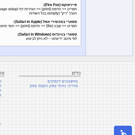
פיירפוקס (Fire Fox):
הערך "ריק" (empty) בכל השדות.
ספארי במכשירי אפל (Safari in Apple):
תפריט >> קובץ (file) >> הדפס (print) >> הסר סימון את הסימון ב-"הדפס כותרות עליונות ותחתונות" (print headers and footers)
ספארי בווינדוס (Safari in Windows):
לפי מיטב ידיעתנו – לא ניתן לביצוע
כלים
נו
מחשבונים לעסקים
ה
מדריכי ניהול עסק, הקמת עסק
ה
ח
נ
ת