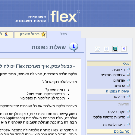
כללי
ניהול חשבון
לק
שאלות נפוצות
כללי
» כבעל עסק, איך מערכת Flex יכולה לעזור לי?
דף הבית
פלקס נולדה מהצרכים, מהעולם האמיתי, מתוך ניסיון 
שירותים ומחירים
אודותינו
מדוע לשלם כסף גדול ל:
הרשמה
רואה חשבון?
שאלות נפוצות
הדפסת פנקסי חשבוניות?
צור קשר
תוכנה לניהול לקוחות וספקים?
הודעות
מערכת 'פלקס' משלבת את כל הגורמים יחד ומספקת
תקנון פלקס
בשוק קיימות תוכנות דומות רבות, רובן ככולן תוכנו
מדיניות פרטיות פלקס
עולם זה, עולם התוכנות השולחניות (Desktop Application) הוא עולם ההולך ונעלם. הכיוון הוא החוצה... לאינטרנט ליישומי רשת.
הבחירה בתוכנת הנהלת חשבונות שולחנית היא ב
כניסה למערכת
זו הסיבה ש Flex פותחה מלכתחילה כתוכנה אינטרנטית.
מחשבונים
היתרון הגדול הנובע מכך הוא שניתן לעבוד אל מול