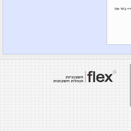
pri) >> הגדרות דף (page setup) >> לשונית שנייה >> בחלק התחתון, תחת כותרת עליונה תחתונה (headers and footers) >> בחר את