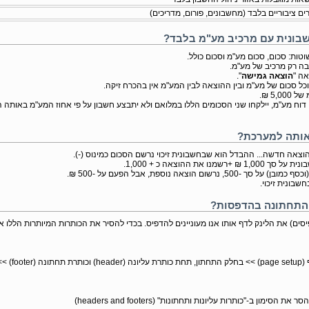
ים ציבוריים בלבד (מחשבונים, פורום, מדריכים)
שבונית עם מרכיב מע"מ בלבד?
טות: סכום, סכום מע"מ וסכום כולל.
ה רק מרכיב של מע"מ.
אה "
הוצאה גמישה
".
 סכום של מע"מ ובין ההוצאה לבין המע"מ אין בהכרח זיקה.
וח מע"מ, יילקחו שני הסכומים הללו במלואם ולא יתבצע חשבון על פי אחוז המע"מ באותה 
ן אותה למערכת?
הוצאה חדשה... ההבדל הוא שבחשבונית זיכוי נרשם הסכום כמינוס (-).
את ההוצאה כ + 1,000.
וצאה נוספת, אבל הפעם על -500 ₪.
בונית זיכוי.
והתחתונה בהדפסות?
ים) את הלינק לדף אותו אנו מעוניינים להדפיס. בכדי להסיר את הכותרות המיותרות הללו 
בתפריט של הדפדפן >> הדפס (print) >> 