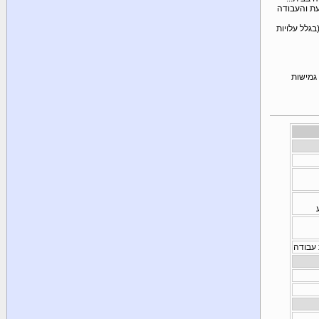
כנה (למשל שינוי אחוז המע"מ). אתר Flex מתעדכן מעת לעת והעבודה
גלל עלויות
גמישות
 עבודה