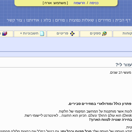
כניסה
/
הרשמה
[ משתמש: אורח ]
דף הבית
מחירים
שאלות נפוצות
פורום
בלוג
אודותנו
צור קשר
וחות
ספקים
פריטים
חשבוניות +
ה
מעשי רב שנים.
פתרון כולל ומודולארי
במחירים סבירים.
ת חלונות אשר מותקנות על המחשב המקומי של הלקוח.
חירה שגויה לטווח הארוך!
 המידע העסקי של העסק שלך
מכל מקום ובכל זמן
: גם בטיול בחו"ל וגם בחצות הלילה מהמיטה