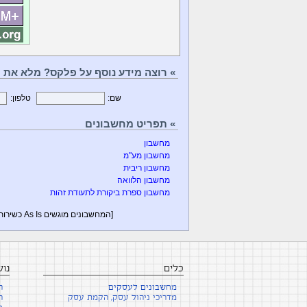
» רוצה מידע נוסף על פלקס? מלא את הט
שם:
טלפון:
» תפריט מחשבונים
מחשבון
מחשבון מע"מ
מחשבון ריבית
מחשבון הלוואה
מחשבון ספרת ביקורת לתעודת זהות
[המחשבונים מוגשים As Is כשירות לציבור - על פי הצורך יש לקבל ייעוץ פרטני מבעלי מקצוע -
כלים
נו
מחשבונים לעסקים
ה
מדריכי ניהול עסק, הקמת עסק
ה