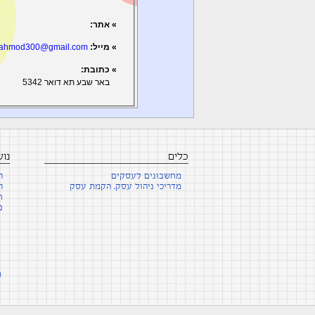
» אתר:
» מייל:
ahmod300@gmail.com
» כתובת:
באר שבע תא דואר 5342
כלים
נו
מחשבונים לעסקים
ה
מדריכי ניהול עסק, הקמת עסק
ה
ח
נ
ת