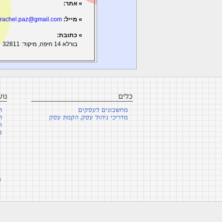
» אתר:
» מייל:
rachel.paz@gmail.com
» כתובת:
בורלא 14 חיפה, מיקוד: 32811
כלים
נו
מחשבונים לעסקים
ה
מדריכי ניהול עסק, הקמת עסק
ה
ח
נ
ת