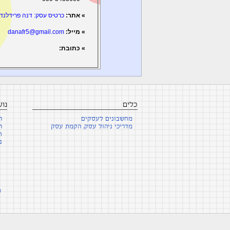
» אתר:
כרטיס עסק: דנה פרידלנד
» מייל:
danafr5@gmail.com
» כתובת:
כלים
נו
מחשבונים לעסקים
ה
מדריכי ניהול עסק, הקמת עסק
ה
ח
נ
ת