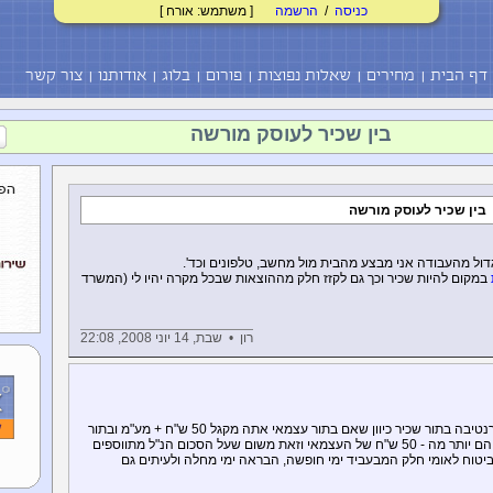
כניסה
/
הרשמה
[ משתמש: אורח ]
דף הבית
מחירים
שאלות נפוצות
פורום
בלוג
אודותנו
צור קשר
בין שכיר לעוסק מורשה
בין שכיר לעוסק מורשה
דול מהעבודה אני מבצע מהבית מול מחשב, טלפונים וכד'.
במקום להיות שכיר וכך גם לקזז חלק מההוצאות שבכל מקרה יהיו לי (המשרד
רון • שבת, 14 יוני 2008, 22:08
אך השאלה היא באילו היקפים מדובר ומה האלטרנטיבה בתור שכיר כיוון שאם בתור עצמאי אתה מקגל 50 ש"ח + מע"מ ובתור
שכיר 50 ש"ח ברוטו הרי שה - 50 ש"ח של השכיר הם יותר מה - 50 ש"ח של העצמאי וזאת משום שעל הסכום הנ"ל מתווספים
ביטוח לאומי חלק המבעביד ימי חופשה, הבראה ימי מחלה ולעיתים גם