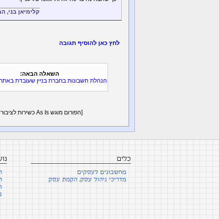
קלימיאן בני, 
לחץ כאן להוסיף תגובה
השאלה הבאה:
הנהלת חשבונות בחברת בניין שעובדת באתרי 
[הפורום מוגש As Is כשירות לציבור - על פי הצורך יש לקבל ייעוץ פרטני/אישי פנים מול פנים -
כלים
נו
מחשבונים לעסקים
ה
מדריכי ניהול עסק, הקמת עסק
ה
ח
נ