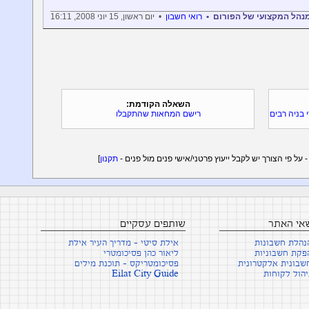
המנהל המקצועי של הפורום •
רואי חשבון
• יום ראשון, 15 יוני 2008, 16:11
השאלה הקודמת:
בניה רבים
רישם המחאות שהתקבלו
תקנון
]
שאי האתר
שותפים עסקיים
נהלת חשבונות
אילת סיטי - מדריך העיר אילת
פקת חשבוניות
ליאור כהן פסיכומטרי
שבונית אלקטרונית
פסיכומטריקס - תוכנת מילים
יהול לקוחות
Eilat City Guide