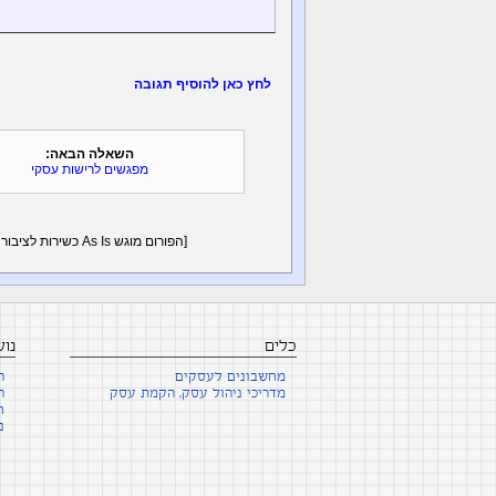
לחץ כאן להוסיף תגובה
השאלה הבאה:
מפגשים לרישות עסקי
[הפורום מוגש As Is כשירות לציבור - על פי הצורך יש לקבל ייעוץ פרטני/אישי פנים מול פנים -
כלים
נו
מחשבונים לעסקים
ה
מדריכי ניהול עסק, הקמת עסק
ה
ח
נ