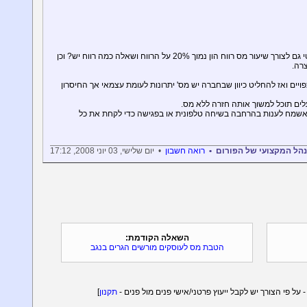
לעניין המכירה בכל מקרה יש למכור את הקו בפרטי גם לצורך שיעור מס רווח הון נמוך 20% על הרווח ושאלה כמה רווח יש? וכן
רה.
ויים ואז להחליט כיוון שבחברה יש מס' יתרונות לעומת עצמאי אך החיסרון
ים תוכל למשוך אותה חזרה ללא מס.
 אשמח לענות בהרחבה בשיחה טלפונית או בפגישה כדי לקחת את כל
מנהל המקצועי של הפורום •
רואה חשבון
• יום שלישי, 03 יוני 2008, 17:12
השאלה הקודמת:
הטבת מס לעוסקים מורשים הגרים בנגב
תקנון
]