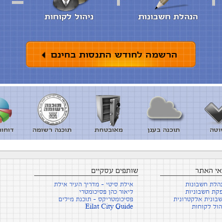
אי האתר
שותפים עסקיים
הלת חשבונות
אילת סיטי - מדריך העיר אילת
קת חשבוניות
ליאור כהן פסיכומטרי
בונית אלקטרונית
פסיכומטריקס - תוכנת מילים
הול לקוחות
Eilat City Guide