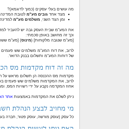
מה עושים בעלי עסקים (כמוך לדוגמא)?
מצד אחד
גובים מע"מ
לטובת המדינה 
ומן הצד השני,
משלמים מע"מ
למדינה 
את המע"מ שבית העסק גבה יש להעביר למדי
וכך זה מחושב באופן סכמתי:
[מע"מ שנגבה מלקוחות] (
מינוס
) [מע"מ ששו
לרוב, את דוח המע"מ משלמים שש פעמים בש
של דוחות המע"מ ותשלום בבנק הדואר.
מה זה דוח מקדמות מס הכנ
מקדמות מס ההכנסה הן תשלום מראש על חשב
לרוב, את המקדמות משלמים שש פעמים בשנה: 
אחוז המקדמה נקבע על ידי רשויות המס, ומ
ניתן לשלם את המקדמות באמצעות
אתר האי
מי מחויב לבצע הנהלת חשב
כל עסק (עוסק מורשה, עוסק פטור, חברה בע"
האם ניתן לעשות הנהלת חש