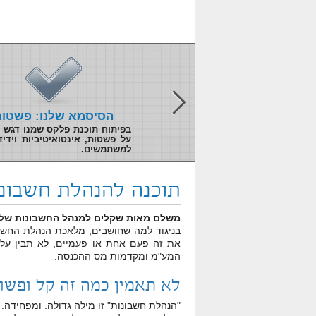
ס תוכנה רשומה כחוק
הסיסמא שלנו: פשטות
רשומה כחוק במשרדי חטיבת
בפיתוח תוכנת פלקס שמנו דגש מ
וביקורת של רשות המיסים
על פשטות, אינטואיטיביות וידיד
פר רישום 00187301.
למשתמשים.
תוכנה להנהלת חשבונ
משלם מאות שקלים למנהל החשבונות שלך
בניגוד למה שחושבים, מלאכת הנהלת החשב
את זה פעם אחת או פעמיים, לא תבין על
המע"מ ומקדמות מס ההכנסה.
לא תאמין כמה זה קל ופשו
"הנהלת חשבונות" זו מילה גדולה. ומפחידה.