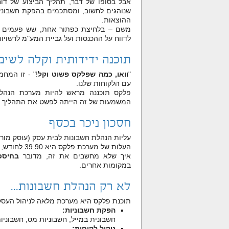
אבל בסופו של דבר, תהליך הביצוע של דו
שנוהגים לחשוב, ומסתכמים בהפקת חשבוניות
ההוצאות.
משם – בלחיצת כפתור אחת, שש פעמים בש
לדווח על ההכנסות ועל גביית המע"מ לרשויו
תוכנה ידידותית וקלה לשימ
"
וואו, כמה שפלקס פשוט וקל
!" - זו המח
עם הלקוחות שלנו.
פלקס תוכננה מראש להיות מערכת הנהלת
המשמעות של זה הייתה לפשט את התהליך כולו:
חסכון ניכר בכסף
עליות הנהלת חשבונות לבית עסק (עוסק מורשה) נעות בין 00
העלות של מערכת פלקס היא 39.90 לחודש, בתשלום לשנה מראש.
איך שלא מחשבים את זה, מדובר
בחיסכ
במקומות אחרים.
לא רק הנהלת חשבונות...
תוכנת פלקס היא מערכת מלאה לניהול העסק
הפקת חשבוניות:
חשבונית במייל, חשבוניות מס, חשבוניות
ניהול לקוחות: