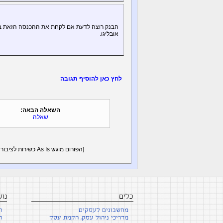
הבנק רוצה לדעת אם לקחת את ההכנסה הזאת בחשב
אובליגו.
לחץ כאן להוסיף תגובה
השאלה הבאה:
שאלה
[הפורום מוגש As Is כשירות לציבור - על פי הצורך יש לקבל ייעוץ פרטני/אישי פנים מול פנים -
כלים
נו
מחשבונים לעסקים
ה
מדריכי ניהול עסק, הקמת עסק
ה